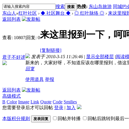
搜索
热搜:
东山岛旅游
同城约
搜索
东山人
»
红叶社区
›
◆ 社区舞台 ◆
›
◎ 红叶脉络 ◎
›
来这里报
返回列表
来这里报到一下，呵呵
查看:
10807
|
回复:
0
[复制链接]
发表于 2010-3-15 11:26:46
|
显示全部楼层
|
阅读
君子不好逑
新来的，大家好呀，不知道应该在哪里报到，借这
回复
使用道具
举报
返回列表
高级模式
B
Color
Image
Link
Quote
Code
Smilies
您需要登录后才可以回帖
登录
|
加入
本版积分规则
回帖并转播
回帖后跳转到最后一
发表回复