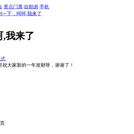
会
景点门票
自助游
手机
到一下，呵呵,我来了
,我来了
模式
里祝大家新的一年发财呀，谢谢了！
页