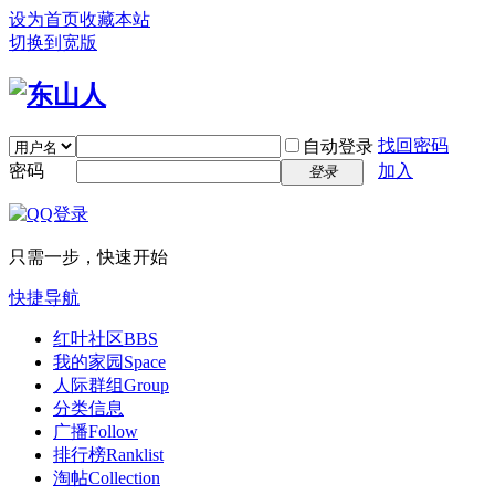
设为首页
收藏本站
切换到宽版
找回密码
自动登录
密码
加入
登录
只需一步，快速开始
快捷导航
红叶社区
BBS
我的家园
Space
人际群组
Group
分类信息
广播
Follow
排行榜
Ranklist
淘帖
Collection