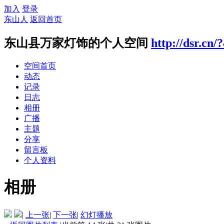
加入
登录
东山人
返回首页
东山县万家灯饰的个人空间
http://dsr.cn/
空间首页
动态
记录
日志
相册
广播
主题
分享
留言板
个人资料
相册
|
上一张
|
下一张
|
幻灯播放